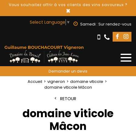
Vous souhaitez offrir à vos clients des vins savoureux ?
×
Select Language
▼
Samedi : Sur rendez-vous
Demander un devis
Accueil
vigneron
domaine viticole
domaine viticole Mâcon
RETOUR
domaine viticole
Mâcon