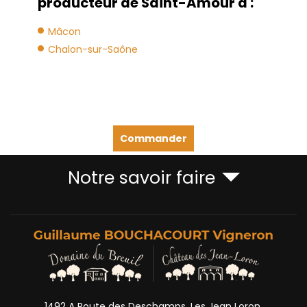
producteur de Saint-Amour à :
Mâcon
Chalon-sur-Saône
Commander
Notre savoir faire
1492 A Route des Deschamps, Les Jean Loron,