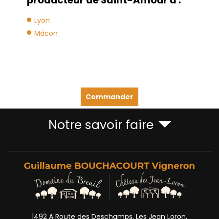
Lyon
Mâcon
Commander
Notre savoir faire
1492 A Route des Deschamps, Les Jean Loron,