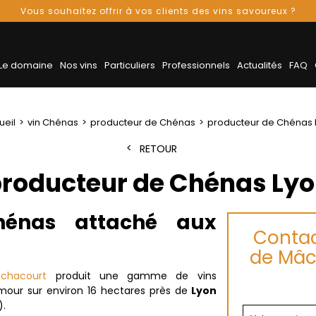
Vous souhaitez offrir à vos clients des vins savoureux ?
Le domaine
Nos vins
Particuliers
Professionnels
Actualités
FAQ
ueil
vin Chénas
producteur de Chénas
producteur de Chénas 
RETOUR
roducteur de Chénas Ly
hénas attaché aux
Contac
de Mâc
chacourt
produit une gamme de vins
-Amour sur environ 16 hectares près de
Lyon
).