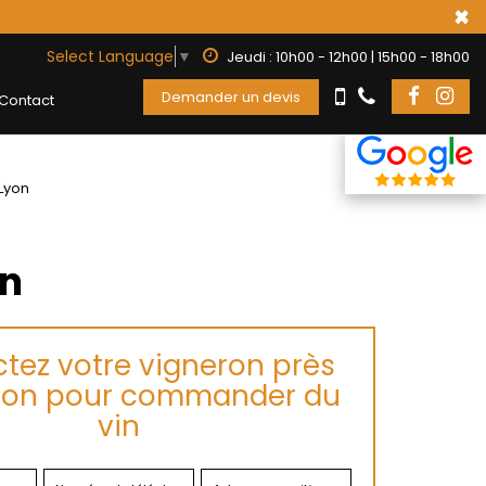
×
Select Language
▼
Jeudi : 10h00 - 12h00 | 15h00 - 18h00
Demander un devis
Contact
Lyon
on
tez votre vigneron près
on pour commander du
vin