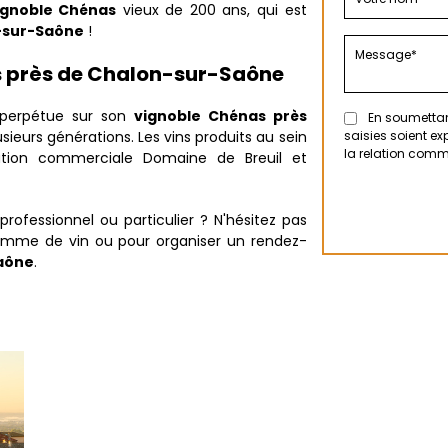
ignoble Chénas
vieux de 200 ans, qui est
-sur-Saône
!
as près de Chalon-sur-Saône
perpétue sur son
vignoble Chénas près
En soumettant
usieurs générations. Les vins produits au sein
saisies soient e
la relation comm
ation commerciale Domaine de Breuil et
rofessionnel ou particulier ? N'hésitez pas
gamme de vin ou pour organiser un rendez-
Saône
.