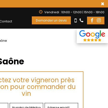
×
Vendredi : 10h00 - 12h00 | 15h00 - 18h00
Demander un devis
Contact
aône
Saône
tez votre vigneron près
on pour commander du
vin