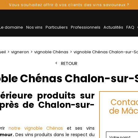
Vous souhaitez offrir à vos clients des vins savoureux ?
Le domaine
Nos vins
Particuliers
Professionnels
Actualités
FAQ
eil
vigneron
vignoble Chénas
vignoble Chénas Chalon-sur-S
RETOUR
oble Chénas Chalon-sur-
érieure produits sur
Contac
près de Chalon-sur-
de Mâc
vrir
notre vignoble Chénas
et ses vins
Amour.
Des vins produits dans le respect du