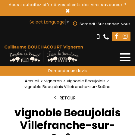
Vous souhaitez offrir à vos clients des vins savoureux ?
×
Select Language
▼
Samedi : Sur rendez-vous
Demander un devis
Accueil
vigneron
vignoble Beaujolais
vignoble Beaujolais Villefranche-sur-Saône
RETOUR
vignoble Beaujolais
Villefranche-sur-