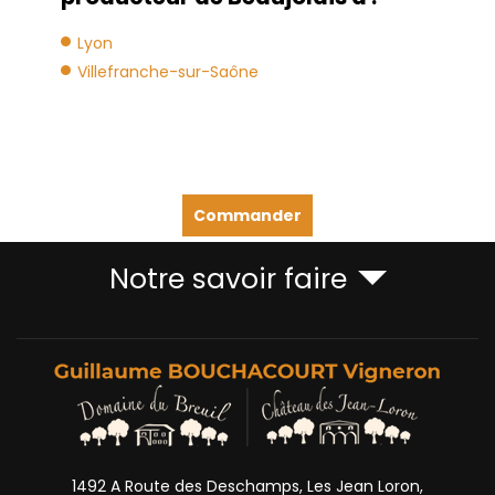
Lyon
Villefranche-sur-Saône
Commander
Notre savoir faire
1492 A Route des Deschamps, Les Jean Loron,