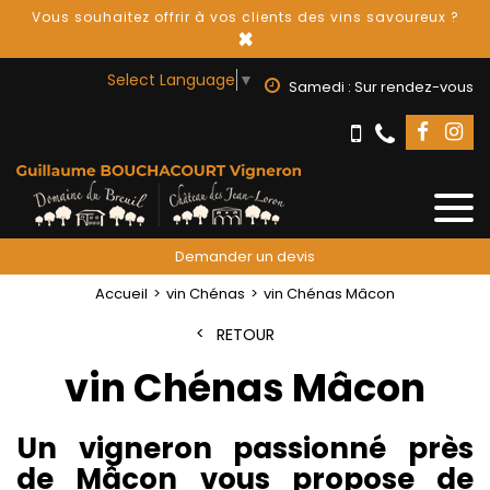
Vous souhaitez offrir à vos clients des vins savoureux ?
×
Select Language
▼
Samedi : Sur rendez-vous
Demander un devis
Accueil
vin Chénas
vin Chénas Mâcon
RETOUR
vin Chénas Mâcon
Un vigneron passionné près
de Mâcon vous propose de