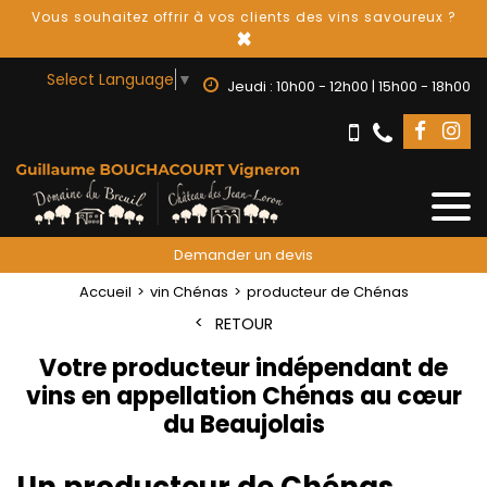
Vous souhaitez offrir à vos clients des vins savoureux ?
×
Select Language
▼
Jeudi : 10h00 - 12h00 | 15h00 - 18h00
Demander un devis
Accueil
vin Chénas
producteur de Chénas
RETOUR
Votre producteur indépendant de
vins en appellation Chénas au cœur
du Beaujolais