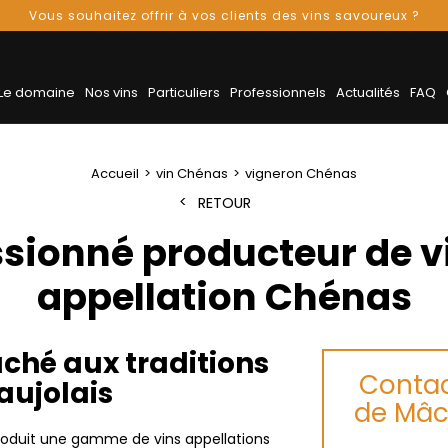
Vous souhaitez offrir à vos clients des vins savoureux ?
Le domaine
Nos vins
Particuliers
Professionnels
Actualités
FAQ
Accueil
vin Chénas
vigneron Chénas
RETOUR
sionné producteur de vi
appellation Chénas
ché aux traditions
Contac
aujolais
de Mâc
oduit une gamme de vins appellations