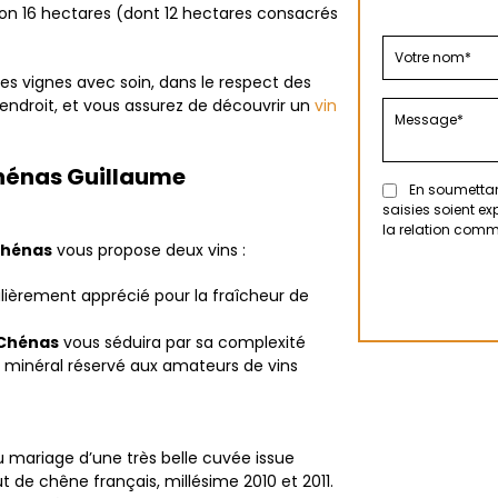
iron 16 hectares (dont 12 hectares consacrés
ses vignes avec soin, dans le respect des
n endroit, et vous assurez de découvrir un
vin
Chénas Guillaume
En soumettant
saisies soient e
la relation comm
Chénas
vous propose deux vins :
lièrement apprécié pour la fraîcheur de
Chénas
vous séduira par sa complexité
n minéral réservé aux amateurs de vins
u mariage d’une très belle cuvée issue
 de chêne français, millésime 2010 et 2011.