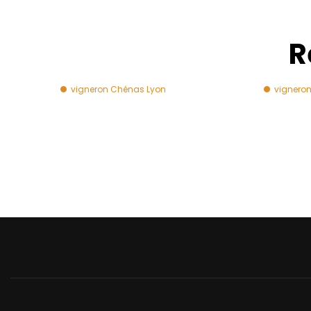
R
vigneron Chénas Lyon
vignero