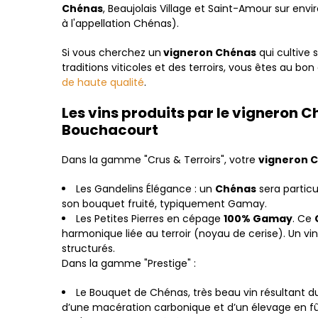
Chénas
, Beaujolais Village et Saint-Amour sur env
à l'appellation Chénas).
Si vous cherchez un
vigneron Chénas
qui cultive 
traditions viticoles et des terroirs, vous êtes au bo
de haute qualité
.
Les vins produits par le vigneron 
Bouchacourt
Dans la gamme "Crus & Terroirs", votre
vigneron 
Les Gandelins Élégance : un
Chénas
sera particu
son bouquet fruité, typiquement Gamay.
Les Petites Pierres en cépage
100% Gamay
.
Ce
harmonique liée au terroir (noyau de cerise). Un vi
structurés.
Dans la gamme "Prestige" :
Le Bouquet de Chénas, t
rès beau vin résultant d
d’une macération carbonique et d’un élevage en fût