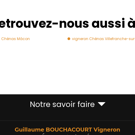
etrouvez-nous aussi 
n Chénas Mâcon
vigneron Chénas Villefranche-su
Notre savoir faire