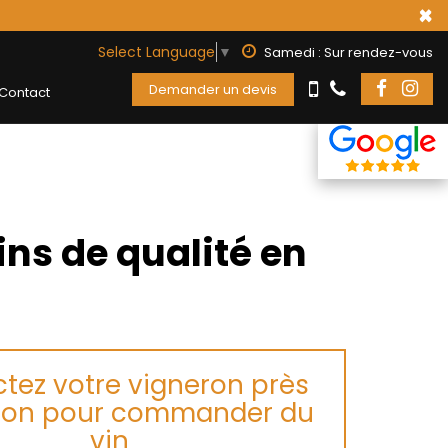
×
Select Language
▼
Samedi : Sur rendez-vous
Demander un devis
Contact
ns de qualité en
tez votre vigneron près
on pour commander du
vin